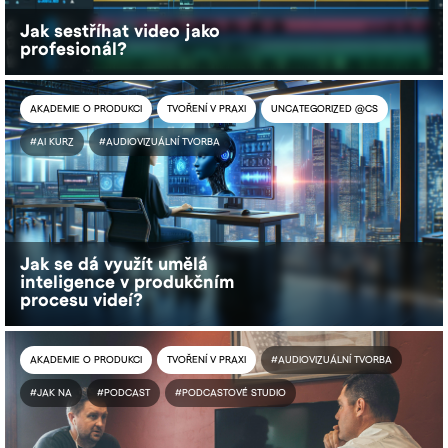
Jak sestříhat video jako
profesionál?
AKADEMIE O PRODUKCI
TVOŘENÍ V PRAXI
UNCATEGORIZED @CS
#AI KURZ
#AUDIOVIZUÁLNÍ TVORBA
Jak se dá využít umělá
inteligence v produkčním
procesu videí?
AKADEMIE O PRODUKCI
TVOŘENÍ V PRAXI
#AUDIOVIZUÁLNÍ TVORBA
#JAK NA
#PODCAST
#PODCASTOVÉ STUDIO