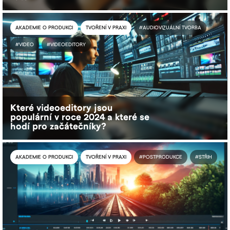
AKADEMIE O PRODUKCI
TVOŘENÍ V PRAXI
#AUDIOVIZUÁLNÍ TVORBA
#VIDEO
#VIDEOEDITORY
Které videoeditory jsou
populární v roce 2024 a které se
hodí pro začátečníky?
AKADEMIE O PRODUKCI
TVOŘENÍ V PRAXI
#POSTPRODUKCE
#STŘIH