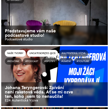
#PODCASTY
Představujeme vám naše
podcastové studio!
Podcastové studio
NAŠE TVORBY
UNCATEGORIZED @CS
#AUTENTICKÁ VÝZVA
#KOUČINK
#PODCAST
#SPOTIFY
#UMĚNÍ
#YOUTUBE
Johana Teryngerová: Zpívání
není raketová věda. Ať se mi ozve
ten, koho jsem to nenaučila!
E24 Autentická Výzva