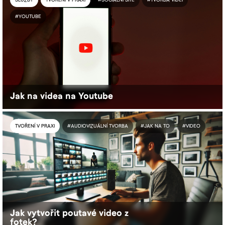
SLUŽBY
TVOŘENÍ V PRAXI
#SOCIÁLNÍ SÍTĚ
#TVORBA VIDEÍ
#YOUTUBE
Jak na videa na Youtube
TVOŘENÍ V PRAXI
#AUDIOVIZUÁLNÍ TVORBA
#JAK NA TO
#VIDEO
Jak vytvořit poutavé video z
fotek?