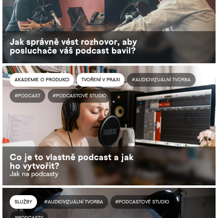
Jak správně vést rozhovor, aby
posluchače váš podcast bavil?
AKADEMIE O PRODUKCI
TVOŘENÍ V PRAXI
#AUDIOVIZUÁLNÍ TVORBA
#PODCAST
#PODCASTOVÉ STUDIO
Co je to vlastně podcast a jak
ho vytvořit?
Jak na podcasty
SLUŽBY
#AUDIOVIZUÁLNÍ TVORBA
#PODCASTOVÉ STUDIO