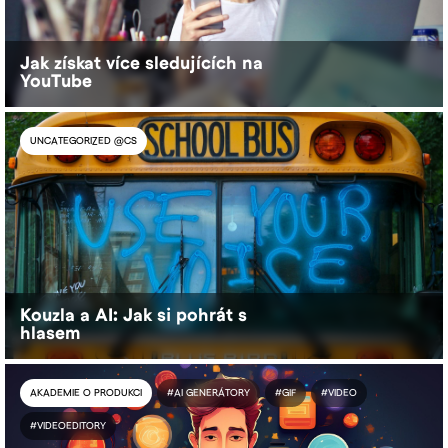
Jak získat více sledujících na
YouTube
UNCATEGORIZED @CS
Kouzla a AI: Jak si pohrát s
hlasem
AKADEMIE O PRODUKCI
#AI GENERÁTORY
#GIF
#VIDEO
#VIDEOEDITORY