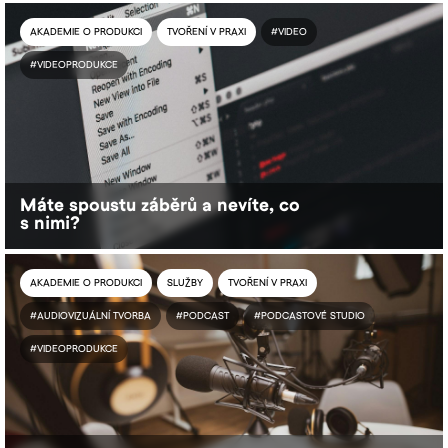
AKADEMIE O PRODUKCI
TVOŘENÍ V PRAXI
#VIDEO
#VIDEOPRODUKCE
Máte spoustu záběrů a nevíte, co
s nimi?
AKADEMIE O PRODUKCI
SLUŽBY
TVOŘENÍ V PRAXI
#AUDIOVIZUÁLNÍ TVORBA
#PODCAST
#PODCASTOVÉ STUDIO
#VIDEOPRODUKCE