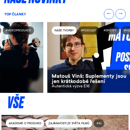
TOP ČLÁNKY
#VIDEOPRODUKCE
NAŠE TVORBY
#PODCAST
#SPOTIFY
#YO
Matouš Vinš: Suplementy jsou
jen krátkodobé řešení
Autentická výzva E16
VŠE
AKADEMIE O PRODUKCI
ZAJÍMAVOSTI ZE SVĚTA FILMŮ
#AI