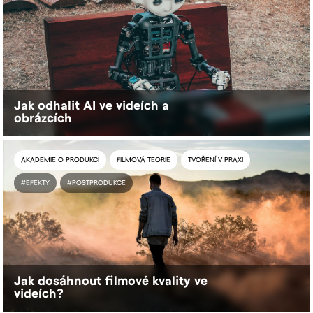
Jak odhalit AI ve videích a
obrázcích
AKADEMIE O PRODUKCI
FILMOVÁ TEORIE
TVOŘENÍ V PRAXI
#EFEKTY
#POSTPRODUKCE
Jak dosáhnout filmové kvality ve
videích?