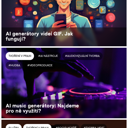
AI generátory videí GIF. Jak
fungují?
TVOŘENÍ V PRAXI
#AI NÁSTROJE
#AUDIOVIZUÁLNÍ TVORBA
#HUDBA
#VIDEOPRODUKCE
AI music generátory: Najdeme
pro ně využití?