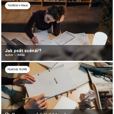
TVOŘENÍ V PRAXI
Jak psát scénář?
autor – Míša
FILMOVÁ TEORIE