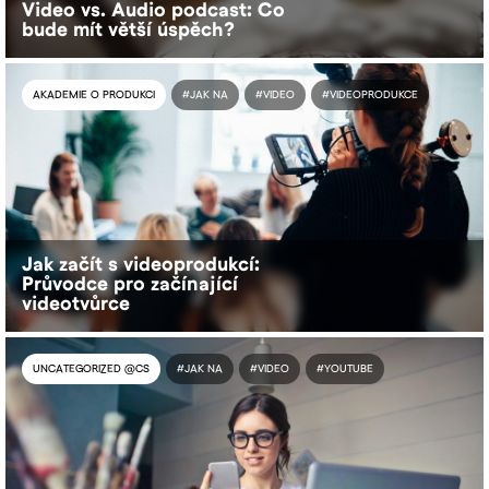
Video vs. Audio podcast: Co
bude mít větší úspěch?
AKADEMIE O PRODUKCI
#JAK NA
#VIDEO
#VIDEOPRODUKCE
Jak začít s videoprodukcí:
Průvodce pro začínající
videotvůrce
UNCATEGORIZED @CS
#JAK NA
#VIDEO
#YOUTUBE