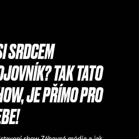
SI SRDCEM
OJOVNÍK? TAK TATO
HOW, JE PŘÍMO PRO
EBE!