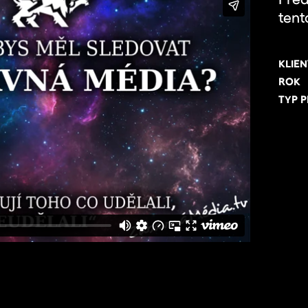
Před
tent
KLIEN
ROK
TYP 