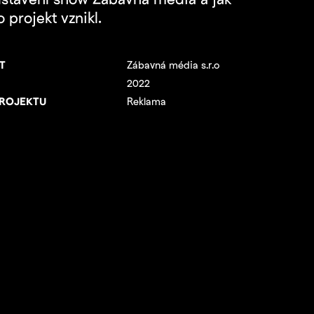
stavení show Zábavná média a jak
o projekt vznikl.
T
Zábavná média s.r.o
2022
PROJEKTU
Reklama