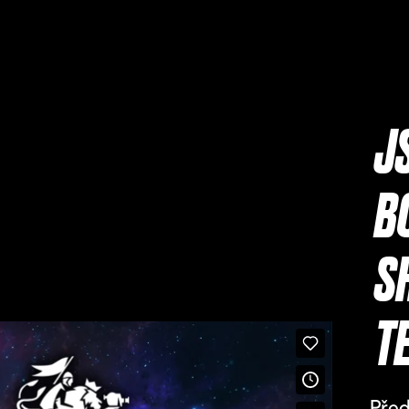
J
B
S
T