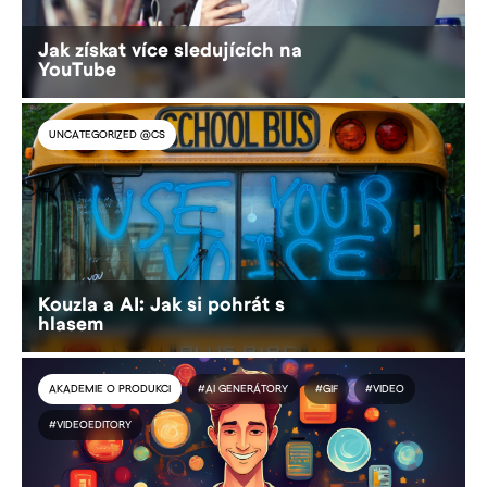
Jak získat více sledujících na
YouTube
UNCATEGORIZED @CS
Kouzla a AI: Jak si pohrát s
hlasem
AKADEMIE O PRODUKCI
#AI GENERÁTORY
#GIF
#VIDEO
#VIDEOEDITORY