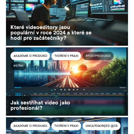
Které videoeditory jsou
populární v roce 2024 a které se
hodí pro začátečníky?
AKADEMIE O PRODUKCI
TVOŘENÍ V PRAXI
#POSTPRODUKCE
#STŘIH
Jak sestříhat video jako
profesionál?
AKADEMIE O PRODUKCI
TVOŘENÍ V PRAXI
UNCATEGORIZED @CS