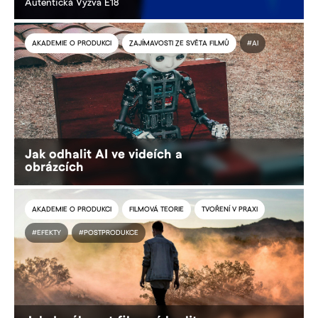
Autentická Výzva E18
AKADEMIE O PRODUKCI
ZAJÍMAVOSTI ZE SVĚTA FILMŮ
#AI
Jak odhalit AI ve videích a
obrázcích
AKADEMIE O PRODUKCI
FILMOVÁ TEORIE
TVOŘENÍ V PRAXI
#EFEKTY
#POSTPRODUKCE