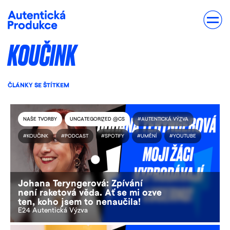
KOUČINK
ČLÁNKY SE ŠTÍTKEM
NAŠE TVORBY
UNCATEGORIZED @CS
#AUTENTICKÁ VÝZVA
#KOUČINK
#PODCAST
#SPOTIFY
#UMĚNÍ
#YOUTUBE
Johana Teryngerová: Zpívání
není raketová věda. Ať se mi ozve
ten, koho jsem to nenaučila!
E24 Autentická Výzva