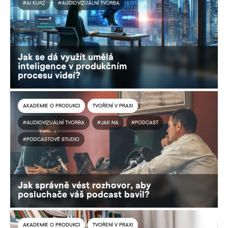
#AI KURZ
#AUDIOVIZUÁLNÍ TVORBA
Jak se dá využít umělá
inteligence v produkčním
procesu videí?
AKADEMIE O PRODUKCI
TVOŘENÍ V PRAXI
#AUDIOVIZUÁLNÍ TVORBA
#JAK NA
#PODCAST
#PODCASTOVÉ STUDIO
Jak správně vést rozhovor, aby
posluchače váš podcast bavil?
AKADEMIE O PRODUKCI
TVOŘENÍ V PRAXI