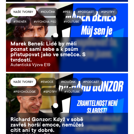
NAŠE TVORBY
#KOUČINK
#PES
#PODCAST
#SPOTIFY
#TRENÉR
#VÝCHOVA PSŮ
#YOUTUBE
Marek Beneš: Lidé by měli
poznat sami sebe a k psům
přistupovat jako ve smečce. S
tvrdostí.
Autentická Výzva E19
NAŠE TVORBY
#EMOCE
#KOUČINK
#PODCAST
#PSYCHOLOGIE
#SPOTIFY
#YOUTUBE
Richard Gonzor: Když v sobě
zavřeš horší emoce, nemůžeš
cítit ani ty dobré.