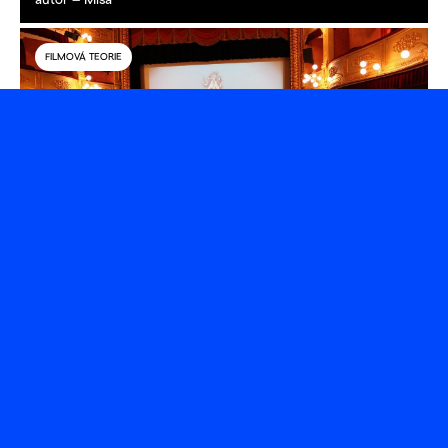
autor – Míša
FILMOVÁ TEORIE
Fenomén filmových festivalů
autor – Míša
FILMOVÁ TEORIE
TVOŘENÍ V PRAXI
Greenfilming, tedy ekologické