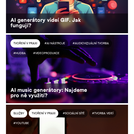
AI generátory videí GIF. Jak
fungují?
TVOŘENÍ V PRAXI
#AI NÁSTROJE
#AUDIOVIZUÁLNÍ TVORBA
#HUDBA
#VIDEOPRODUKCE
AI music generátory: Najdeme
pro ně využití?
SLUŽBY
TVOŘENÍ V PRAXI
#SOCIÁLNÍ SÍTĚ
#TVORBA VIDEÍ
#YOUTUBE