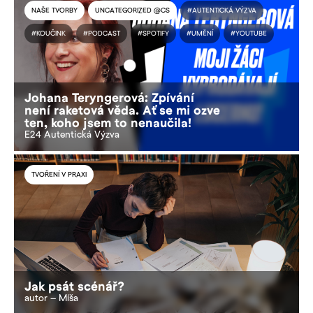
NAŠE TVORBY
UNCATEGORIZED @CS
#AUTENTICKÁ VÝZVA
#KOUČINK
#PODCAST
#SPOTIFY
#UMĚNÍ
#YOUTUBE
Johana Teryngerová: Zpívání
není raketová věda. Ať se mi ozve
ten, koho jsem to nenaučila!
E24 Autentická Výzva
TVOŘENÍ V PRAXI
Jak psát scénář?
autor – Míša