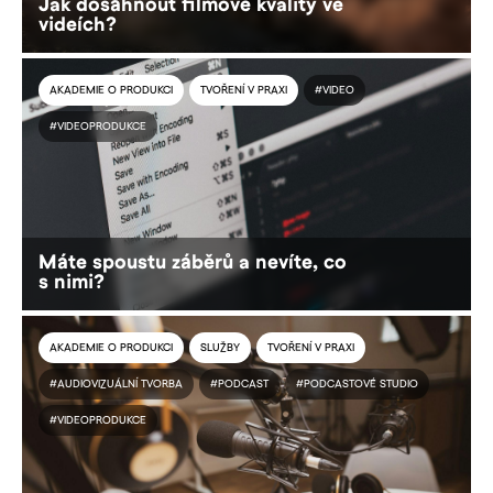
Jak dosáhnout filmové kvality ve
videích?
AKADEMIE O PRODUKCI
TVOŘENÍ V PRAXI
#VIDEO
#VIDEOPRODUKCE
Máte spoustu záběrů a nevíte, co
s nimi?
AKADEMIE O PRODUKCI
SLUŽBY
TVOŘENÍ V PRAXI
#AUDIOVIZUÁLNÍ TVORBA
#PODCAST
#PODCASTOVÉ STUDIO
#VIDEOPRODUKCE