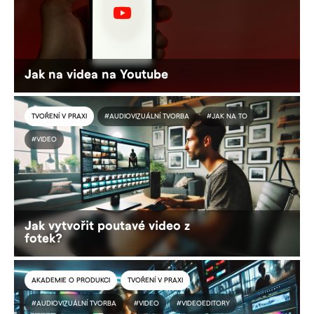
Jak na videa na Youtube
TVOŘENÍ V PRAXI
#AUDIOVIZUÁLNÍ TVORBA
#JAK NA TO
#VIDEO
Jak vytvořit poutavé video z
fotek?
AKADEMIE O PRODUKCI
TVOŘENÍ V PRAXI
#AUDIOVIZUÁLNÍ TVORBA
#VIDEO
#VIDEOEDITORY