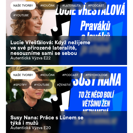
NAŠE TVORBY
#KOUČINK
#LATERALITA
#PODCAST
#YOUTUBE
Lucie Vřešťálová: Když nežijeme
ve své přirozené lateralitě,
nesouzníme sami se sebou
Autentická Výzva E22
NAŠE TVORBY
#KOUČINK
#PODCAST
#PSYCHOLOGIE
#SPOTIFY
#YOUTUBE
#ŽENSTVÍ
Susy Nana: Práce s Lůnem se
týká i mužů
Autentická Výzva E20