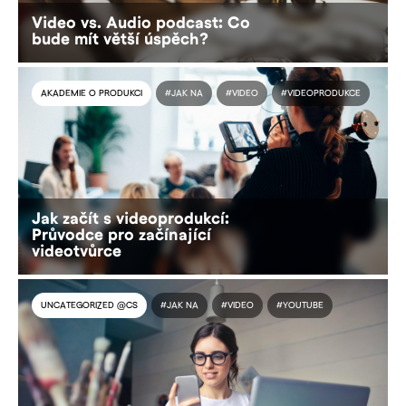
Video vs. Audio podcast: Co
bude mít větší úspěch?
AKADEMIE O PRODUKCI
#JAK NA
#VIDEO
#VIDEOPRODUKCE
Jak začít s videoprodukcí:
Průvodce pro začínající
videotvůrce
UNCATEGORIZED @CS
#JAK NA
#VIDEO
#YOUTUBE