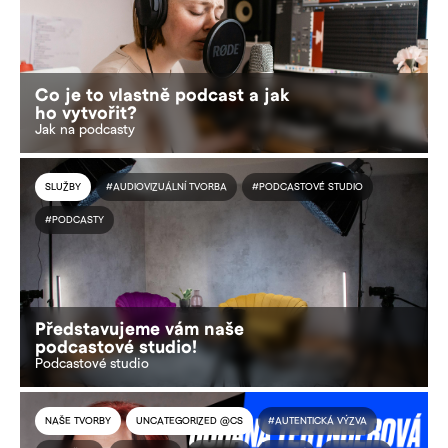
Co je to vlastně podcast a jak
ho vytvořit?
Jak na podcasty
SLUŽBY
#AUDIOVIZUÁLNÍ TVORBA
#PODCASTOVÉ STUDIO
#PODCASTY
Představujeme vám naše
podcastové studio!
Podcastové studio
NAŠE TVORBY
UNCATEGORIZED @CS
#AUTENTICKÁ VÝZVA