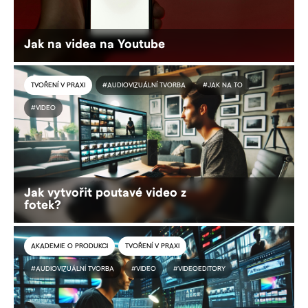
Jak na videa na Youtube
TVOŘENÍ V PRAXI
#AUDIOVIZUÁLNÍ TVORBA
#JAK NA TO
#VIDEO
Jak vytvořit poutavé video z
fotek?
AKADEMIE O PRODUKCI
TVOŘENÍ V PRAXI
#AUDIOVIZUÁLNÍ TVORBA
#VIDEO
#VIDEOEDITORY