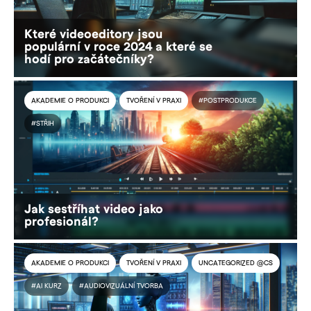
Které videoeditory jsou
populární v roce 2024 a které se
hodí pro začátečníky?
AKADEMIE O PRODUKCI
TVOŘENÍ V PRAXI
#POSTPRODUKCE
#STŘIH
Jak sestříhat video jako
profesionál?
AKADEMIE O PRODUKCI
TVOŘENÍ V PRAXI
UNCATEGORIZED @CS
#AI KURZ
#AUDIOVIZUÁLNÍ TVORBA