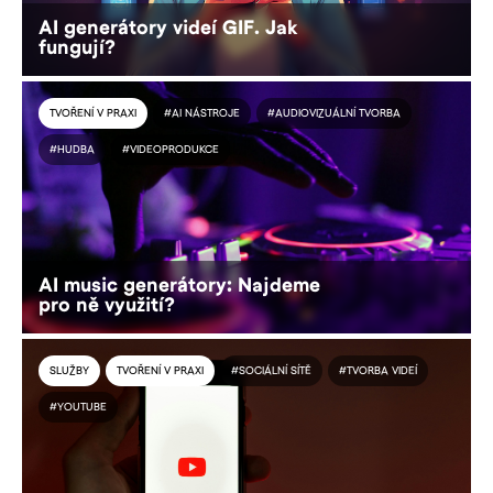
AI generátory videí GIF. Jak
fungují?
TVOŘENÍ V PRAXI
#AI NÁSTROJE
#AUDIOVIZUÁLNÍ TVORBA
#HUDBA
#VIDEOPRODUKCE
AI music generátory: Najdeme
pro ně využití?
SLUŽBY
TVOŘENÍ V PRAXI
#SOCIÁLNÍ SÍTĚ
#TVORBA VIDEÍ
#YOUTUBE