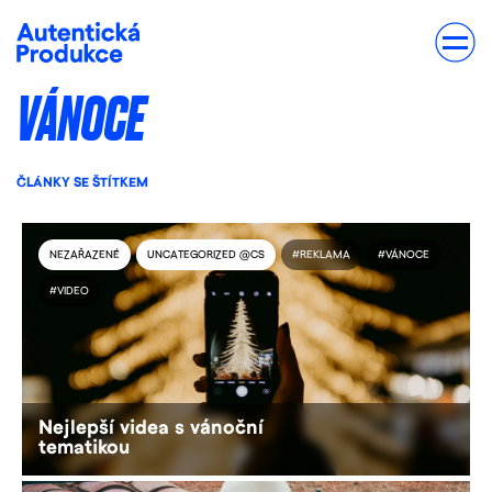
VÁNOCE
ČLÁNKY SE ŠTÍTKEM
NEZAŘAZENÉ
UNCATEGORIZED @CS
#REKLAMA
#VÁNOCE
#VIDEO
Nejlepší videa s vánoční
tematikou