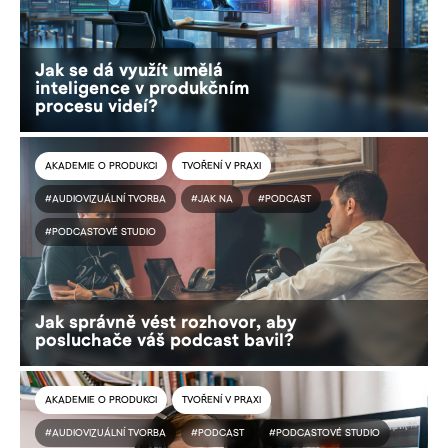
Jak se dá využít umělá
inteligence v produkčním
procesu videí?
AKADEMIE O PRODUKCI
TVOŘENÍ V PRAXI
#AUDIOVIZUÁLNÍ TVORBA
#JAK NA
#PODCAST
#PODCASTOVÉ STUDIO
Jak správně vést rozhovor, aby
posluchače váš podcast bavil?
AKADEMIE O PRODUKCI
TVOŘENÍ V PRAXI
#AUDIOVIZUÁLNÍ TVORBA
#PODCAST
#PODCASTOVÉ STUDIO