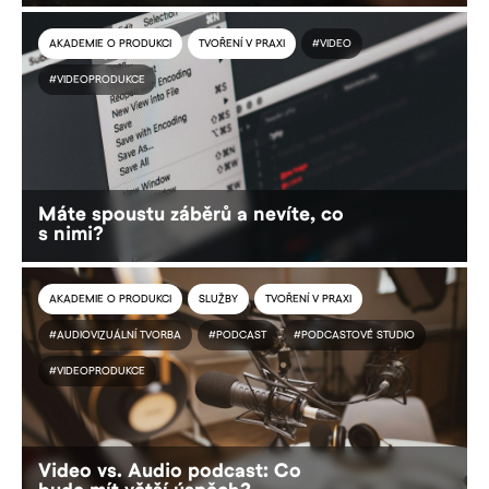
AKADEMIE O PRODUKCI
TVOŘENÍ V PRAXI
#VIDEO
#VIDEOPRODUKCE
Máte spoustu záběrů a nevíte, co
s nimi?
AKADEMIE O PRODUKCI
SLUŽBY
TVOŘENÍ V PRAXI
#AUDIOVIZUÁLNÍ TVORBA
#PODCAST
#PODCASTOVÉ STUDIO
#VIDEOPRODUKCE
Video vs. Audio podcast: Co