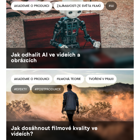
AKADEMIE O PRODUKCI
ZAJÍMAVOSTI ZE SVĚTA FILMŮ
#AI
Jak odhalit AI ve videích a
obrázcích
AKADEMIE O PRODUKCI
FILMOVÁ TEORIE
TVOŘENÍ V PRAXI
#EFEKTY
#POSTPRODUKCE
Jak dosáhnout filmové kvality ve
videích?