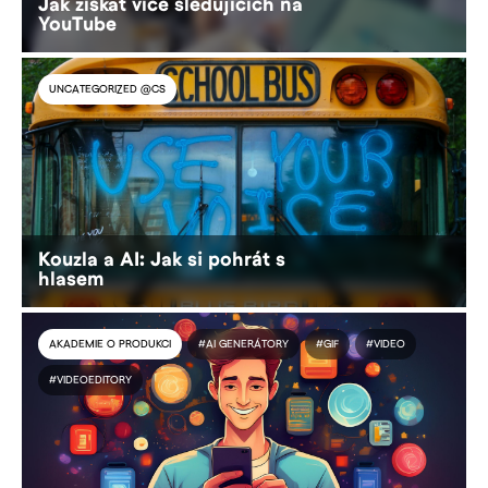
Jak získat více sledujících na
YouTube
UNCATEGORIZED @CS
Kouzla a AI: Jak si pohrát s
hlasem
AKADEMIE O PRODUKCI
#AI GENERÁTORY
#GIF
#VIDEO
#VIDEOEDITORY