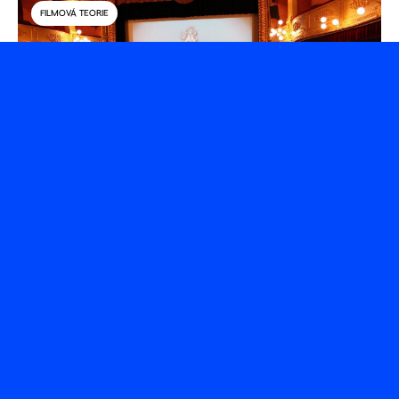
FILMOVÁ TEORIE
Fenomén filmových festivalů
autor – Míša
FILMOVÁ TEORIE
TVOŘENÍ V PRAXI
Greenfilming, tedy ekologické
natáčení
autor – Míša