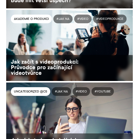
bude mít větší úspěch?
AKADEMIE O PRODUKCI
#JAK NA
#VIDEO
#VIDEOPRODUKCE
Jak začít s videoprodukcí:
Průvodce pro začínající
videotvůrce
UNCATEGORIZED @CS
#JAK NA
#VIDEO
#YOUTUBE