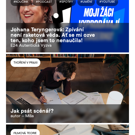
#KOUČINK
#PODCAST
#SPOTIFY
#UMĚNÍ
#YOUTUBE
Johana Teryngerová: Zpívání
není raketová věda. Ať se mi ozve
ten, koho jsem to nenaučila!
E24 Autentická Výzva
TVOŘENÍ V PRAXI
Jak psát scénář?
autor – Míša
FILMOVÁ TEORIE